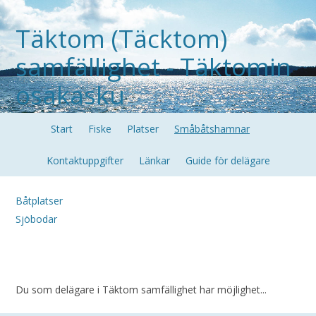
Täktom (Täcktom)
samfällighet - Täktomin
osakasku
Start
Fiske
Platser
Småbåtshamnar
Kontaktuppgifter
Länkar
Guide för delägare
Båtplatser
Sjöbodar
Du som delägare i Täktom samfällighet har möjlighet...